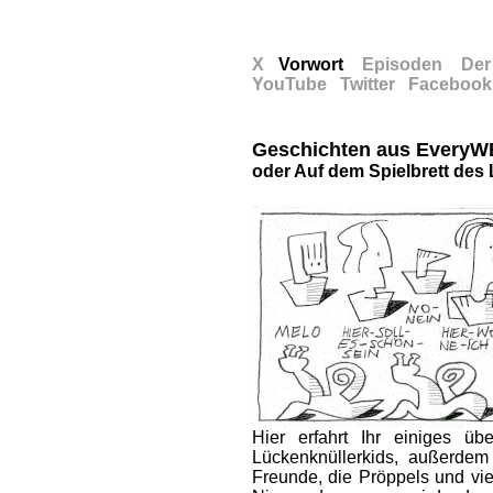
X
x
Vorwort
x
Episoden
x
Der
YouTube
x
Twitter
x
Facebook
Geschichten aus Every
oder Auf dem Spielbrett des
Hier erfahrt Ihr einiges ü
Lückenknüllerkids, außerdem
Freunde, die Pröppels und vi