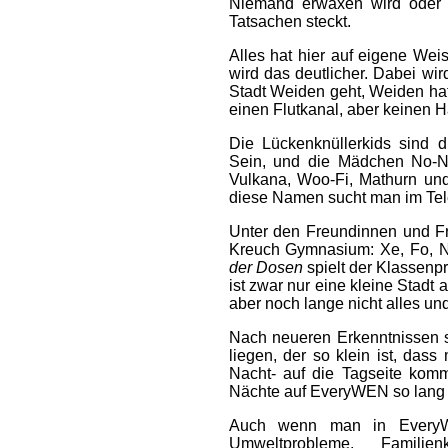
Niemand erwaxen wird oder 
Tatsachen steckt.
Alles hat hier auf eigene Wei
wird das deutlicher. Dabei wir
Stadt Weiden geht, Weiden h
einen Flutkanal, aber keinen H
Die Lückenknüllerkids sind 
Sein, und die Mädchen No-Ne
Vulkana, Woo-Fi, Mathurn und 
diese Namen sucht man im Tel
Unter den Freundinnen und F
Kreuch Gymnasium: Xe, Fo, N
der Dosen
spielt der Klassenp
ist zwar nur eine kleine Stadt
aber noch lange nicht alles und
Nach neueren Erkenntnissen 
liegen, der so klein ist, das
Nacht- auf die Tagseite kom
Nächte auf EveryWEN so lang o
Auch wenn man in EveryWE
Umweltprobleme, Familien